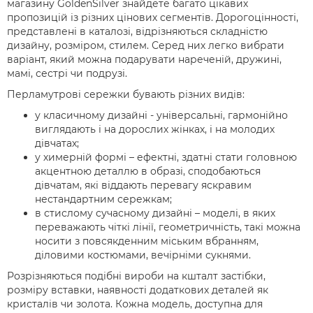
магазину GoldenSilver знайдете багато цікавих
пропозицій із різних цінових сегментів. Дорогоцінності,
представлені в каталозі, відрізняються складністю
дизайну, розміром, стилем. Серед них легко вибрати
варіант, який можна подарувати нареченій, дружині,
мамі, сестрі чи подрузі.
Перламутрові сережки бувають різних видів:
у класичному дизайні - універсальні, гармонійно
виглядають і на дорослих жінках, і на молодих
дівчатах;
у химерній формі – ефектні, здатні стати головною
акцентною деталлю в образі, сподобаються
дівчатам, які віддають перевагу яскравим
нестандартним сережкам;
в стислому сучасному дизайні – моделі, в яких
переважають чіткі лінії, геометричність, такі можна
носити з повсякденним міським вбранням,
діловими костюмами, вечірніми сукнями.
Розрізняються подібні вироби на кшталт застібки,
розміру вставки, наявності додаткових деталей як
кристалів чи золота. Кожна модель, доступна для