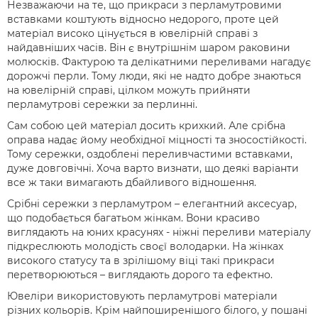
Незважаючи на те, що прикраси з перламутровими
вставками коштують відносно недорого, проте цей
матеріал високо цінується в ювелірній справі з
найдавніших часів. Він є внутрішнім шаром раковини
молюсків. Фактурою та делікатними переливами нагадує
дорожчі перли. Тому люди, які не надто добре знаються
на ювелірній справі, цілком можуть прийняти
перламутрові сережки за перлинні.
Сам собою цей матеріал досить крихкий. Але срібна
оправа надає йому необхідної міцності та зносостійкості.
Тому сережки, оздоблені переливчастими вставками,
дуже довговічні. Хоча варто визнати, що деякі варіанти
все ж таки вимагають дбайливого відношення.
Срібні сережки з перламутром – елегантний аксесуар,
що подобається багатьом жінкам. Вони красиво
виглядають на юних красунях - ніжні переливи матеріалу
підкреслюють молодість своєї володарки. На жінках
високого статусу та в зрілішому віці такі прикраси
перетворюються – виглядають дорого та ефектно.
Ювеліри використовують перламутрові матеріали
різних кольорів. Крім найпоширенішого білого, у пошані