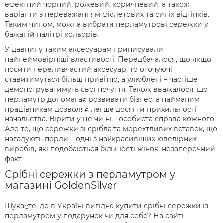
ефектний чорний, рожевий, коричневий, а також
варіанти з переважанням фіолетових та синіх відтінків.
Таким чином, можна вибрати перламутрові сережки у
бажаній палітрі кольорів.
У давнину таким аксесуарам приписували
найнеймовірніші властивості. Передбачалося, що якщо
носити переливчастий аксесуар, то оточуючі
ставитимуться більш привітно, а улюблені – частіше
демонструватимуть свої почуття. Також вважалося, що
перламутр допомагає розвивати бізнес, а найманим
працівникам дозволяє легше досягти прихильності
начальства. Вірити у це чи ні – особиста справа кожного.
Але те, що сережки зі срібла та мерехтливих вставок, що
нагадують перли – одні з найкрасивіших ювелірних
виробів, які подобаються більшості жінок, незаперечний
факт.
Срібні сережки з перламутром у
магазині GoldenSilver
Шукаєте, де в Україні вигідно купити срібні сережки із
перламутром у подарунок чи для себе? На сайті