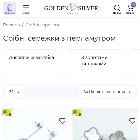
0
Головна
Меню
Пошук
Кошик
Головна
Срібні сережки
Срібні сережки з перламутром
Англійська застібка
З золотими
вставками
32
За Ціною (зростання)
6
6