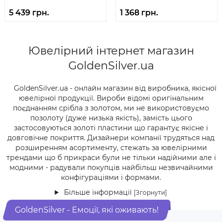
5 439 грн.
1 368 грн.
Ювелірний інтернет магазин
GoldenSilver.ua
GoldenSilver.ua - онлайн магазин від виробника, якісної
ювелірної продукції. Вироби відомі оригінальним
поєднанням срібла з золотом, ми не використовуємо
позолоту (дуже низька якість), замість цього
застосовуються золоті пластини що гарантує якісне і
довговічне покриття. Дизайнери компанії трудяться над
розширенням асортименту, стежать за ювелірними
трендами що б прикраси були не тільки надійними але і
модними - радували покупців найбільш незвичайними
конфігураціями і формами.
Більше інформації
[Згорнути]
GoldenSilver - Емоції, які оживають!