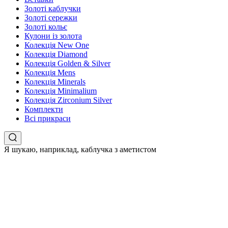
Золоті каблучки
Золоті сережки
Золоті кольє
Кулони із золота
Колекція New One
Колекція Diamond
Колекція Golden & Silver
Колекція Mens
Колекція Minerals
Колекція Minimalium
Колекція Zirconium Silver
Комплекти
Всі прикраси
Я шукаю, наприклад,
каблучка з аметистом