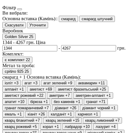
Фільтр
Ви вибрали:
Основна вставка (Камінь)::
смарагд
смарагд штучний
Скасувати
Уточнити
Виробник
Golden Silver
25
1344
-
4267
грн.
Ціна
-
грн.
Комплект:
є комплект
22
Метал та проба:
срібло 925
25
смарагд +
1
Основна вставка (Камінь):
іоліт
+3
агат
+3
агат зелений
+9
аквамарин
+11
алпаніт
+1
аметист
+69
аметист бразильський
+25
аметист рожевий
+22
аметрин
+7
аметрин-алпаніт
+1
апатит
+10
бірюза
+1
без каменів
+1
гранат
+71
гранат помаранчевий
+7
діамант
+26
діамант чорний
+1
емаль
+1
кіаніт
+26
калданіт
+1
карнеол
+1
кварц блакитний
+7
кварц зелений
+15
кварц лимонний
+7
кварц рожевий
+5
корал
+1
лабрадор
+10
лазурит
+4
лондон топаз
+27
лондон топаз нано
+9
місячний камінь
+2