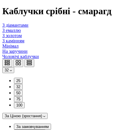
Каблучки срібні - смарагд
З діамантами
З емаллю
З золотом
З камінням
Мінімал
На заручини
Чоловічі каблучки
32
25
32
50
75
100
За Ціною (зростання)
За замовчуванням