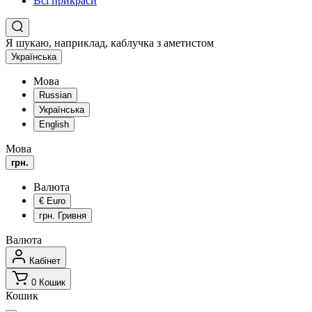
Всі прикраси
Я шукаю, наприклад,
каблучка з аметистом
Українська
Мова
Russian
Українська
English
Мова
грн.
Валюта
€
Euro
грн.
Гривня
Валюта
Кабінет
0
Кошик
Кошик