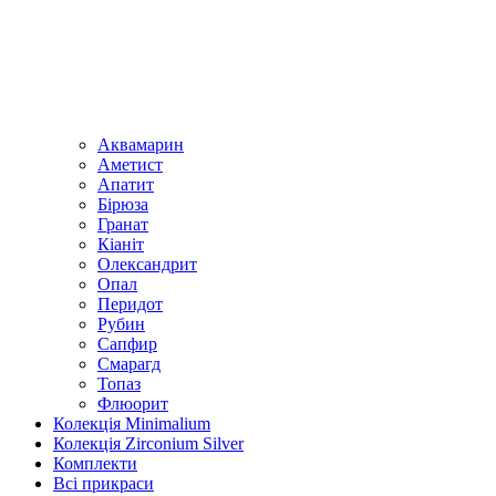
Аквамарин
Аметист
Апатит
Бірюза
Гранат
Кіаніт
Олександрит
Опал
Перидот
Рубин
Сапфир
Смарагд
Топаз
Флюорит
Колекція Minimalium
Колекція Zirconium Silver
Комплекти
Всі прикраси