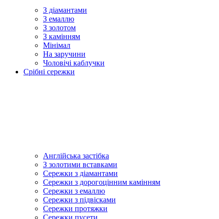
З діамантами
З емаллю
З золотом
З камінням
Мінімал
На заручини
Чоловічі каблучки
Срібні сережки
Англійська застібка
З золотими вставками
Сережки з діамантами
Сережки з дорогоцінним камінням
Сережки з емаллю
Сережки з підвісками
Сережки протяжки
Сережки пусети