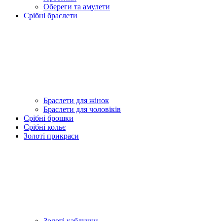
Обереги та амулети
Срібні браслети
Браслети для жінок
Браслети для чоловіків
Срібні брошки
Срібні кольє
Золоті прикраси
Золоті каблучки