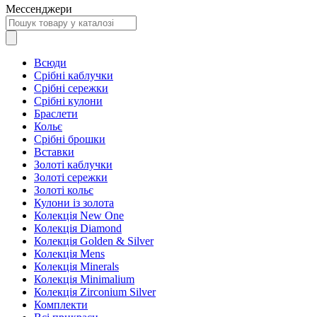
Мессенджери
Всюди
Срібні каблучки
Срібні сережки
Срібні кулони
Браслети
Кольє
Срібні брошки
Вставки
Золоті каблучки
Золоті сережки
Золоті кольє
Кулони із золота
Колекція New One
Колекція Diamond
Колекція Golden & Silver
Колекція Mens
Колекція Minerals
Колекція Minimalium
Колекція Zirconium Silver
Комплекти