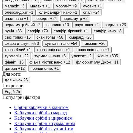
малахіт
+3
малахіт
+1
морганіт
+9
мусаніт
+1
олександрит
+1
олександрит нано
+1
опал
+24
опал нано
+1
перидот
+24
перламутр
+2
перламутр білий
+2
перлина
+10
раухтопаз
+2
родоліт
+23
рубін
+36
сапфір
+79
сапфір зірковий
+1
сапфір нано
+8
свіс топаз
+15
скай топаз
+58
смарагд
+25
смарагд штучний
0
султаніт нано
+54
танзаніт
+26
топаз білий
+1
топаз свіс нано
+1
топаз свіс нано
+1
турмалін
+22
турмалін нано
+6
улексит
+2
Фіаніт
+305
фіаніт
+15
фіаніт містик нано
+12
флюорит блу Джон
+11
цитрин
+12
чорний онікс
+1
Для кого:
для жінок
25
Покриття:
Родій
25
Популярні фільтри
Срібні каблучки з кіанітом
Каблучки срібні - смарагд
Каблучки срібні з цирконієм
Каблучки срібні з турмаліном
Каблучки срібні з султанітом