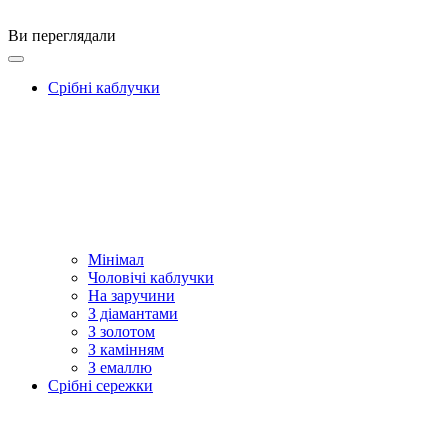
Ви переглядали
Срібні каблучки
Мінімал
Чоловічі каблучки
На заручини
З діамантами
З золотом
З камінням
З емаллю
Срібні сережки