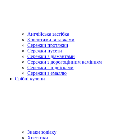
Англійська застібка
З золотими вставками
Сережки протяжки
Сережки пусети
Сережки з діамантами
Сережки з дорогоцінним камінням
Сережки з підвісками
Сережки з емаллю
Срібні кулони
Знаки зодіаку
Хрестики