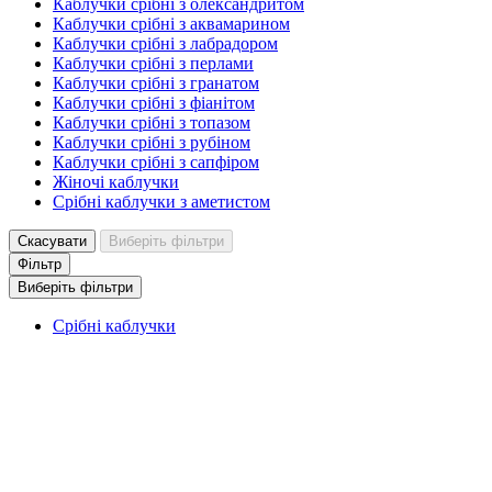
Каблучки срібні з олександритом
Каблучки срібні з аквамарином
Каблучки срібні з лабрадором
Каблучки срібні з перлами
Каблучки срібні з гранатом
Каблучки срібні з фіанітом
Каблучки срібні з топазом
Каблучки срібні з рубіном
Каблучки срібні з сапфіром
Жіночі каблучки
Срібні каблучки з аметистом
Скасувати
Виберіть фільтри
Фільтр
Виберіть фільтри
Срібні каблучки