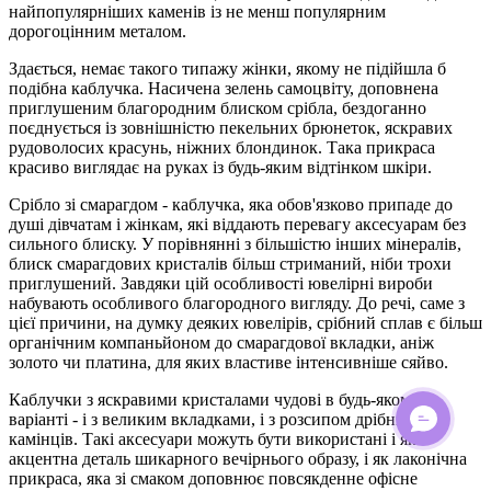
найпопулярніших каменів із не менш популярним
дорогоцінним металом.
Здається, немає такого типажу жінки, якому не підійшла б
подібна каблучка. Насичена зелень самоцвіту, доповнена
приглушеним благородним блиском срібла, бездоганно
поєднується із зовнішністю пекельних брюнеток, яскравих
рудоволосих красунь, ніжних блондинок. Така прикраса
красиво виглядає на руках із будь-яким відтінком шкіри.
Срібло зі смарагдом - каблучка, яка обов'язково припаде до
душі дівчатам і жінкам, які віддають перевагу аксесуарам без
сильного блиску. У порівнянні з більшістю інших мінералів,
блиск смарагдових кристалів більш стриманий, ніби трохи
приглушений. Завдяки цій особливості ювелірні вироби
набувають особливого благородного вигляду. До речі, саме з
цієї причини, на думку деяких ювелірів, срібний сплав є більш
органічним компаньйоном до смарагдової вкладки, аніж
золото чи платина, для яких властиве інтенсивніше сяйво.
Каблучки з яскравими кристалами чудові в будь-якому
варіанті - і з великим вкладками, і з розсипом дрібних
ОНЛАЙН ЧАТ
камінців. Такі аксесуари можуть бути використані і як
акцентна деталь шикарного вечірнього образу, і як лаконічна
прикраса, яка зі смаком доповнює повсякденне офісне