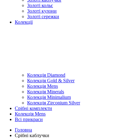
Золоті кольє
Золоті кулони
Золоті сережки
Колекції
Колекція Diamond
Колекція Gold & Silver
Колекція Mens
Колекція Minerals
Колекція Minimalium
Колекція Zirconium Silver
Срібні комплекти
Колекція Mens
Всі прикраси
Головна
Срібні каблучки