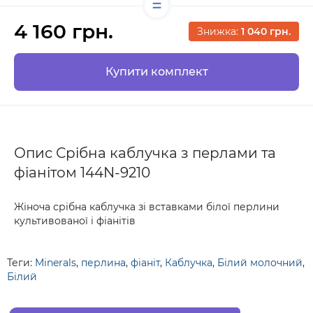
4 160 грн.
Знижка:
1 040 грн.
Купити комплект
Опис Срібна каблучка з перлами та
фіанітом 144N-9210
Жіноча срібна каблучка зі вставками білої перлини
культивованої і фіанітів
Теги:
Minerals
,
перлина
,
фіаніт
,
Каблучка
,
Білий молочний
,
Білий