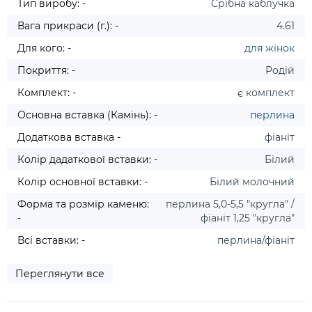
Тип виробу: -
Срібна каблучка
Вага прикраси (г.): -
4.61
Для кого: -
для жінок
Покриття: -
Родій
Комплект: -
є комплект
Основна вставка (Камінь): -
перлина
Додаткова вставка -
фіаніт
Колір дадаткової вставки: -
Білий
Колір основної вставки: -
Білий молочний
Форма та розмір каменю:
перлина 5,0-5,5 "кругла" /
-
фіаніт 1,25 "кругла"
Всі вставки: -
перлина/фіаніт
Переглянути все