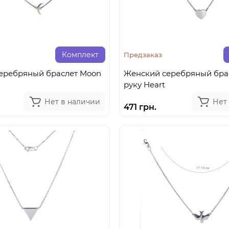
Комплект
Предзаказ
еребряный браслет Moon
Женский серебряный бра
руку Heart
Нет в наличии
Нет
471 грн.