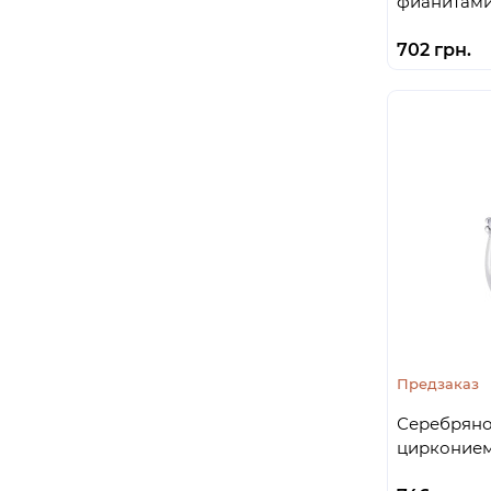
фианитами 
702 грн.
Предзаказ
Серебряное
цирконием 