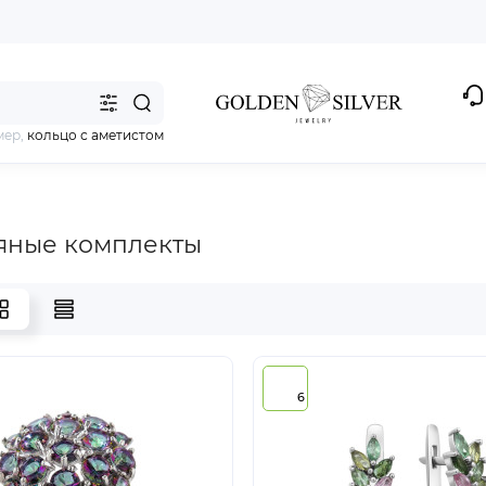
мер,
кольцо с аметистом
яные комплекты
6