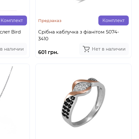
Комплект
Комплект
Предзаказ
лет Bird
Срібна каблучка з фіанітом S074-
3410
 в наличии
Нет в наличии
601 грн.