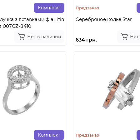
Комплект
Предзаказ
лучка з вставками фіанітів
Серебряное колье Star
в 007CZ-8410
Нет в наличии
Нет
634 грн.
Комплект
Предзаказ