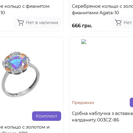
е кольцо с фианитом
Серебряное кольцо с зол
10
фианитами Agata-10
Нет в наличии
Нет
666 грн.
Предзаказ
Срібна каблучка з вставк
Комплект
калданиту 003CZ-86
е кольцо с золотом и