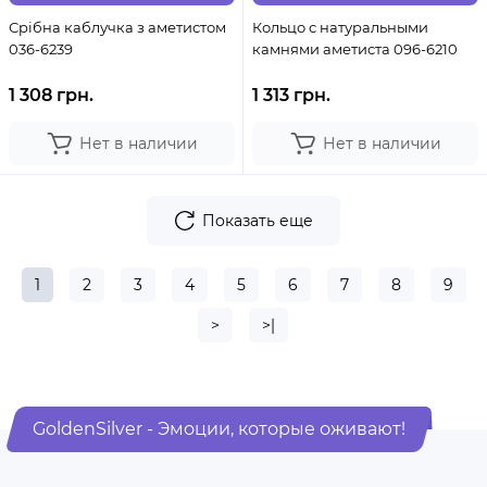
Срібна каблучка з аметистом
Кольцо с натуральными
036-6239
камнями аметиста 096-6210
1 308 грн.
1 313 грн.
Нет в наличии
Нет в наличии
Показать еще
1
2
3
4
5
6
7
8
9
>
>|
GoldenSilver - Эмоции, которые оживают!