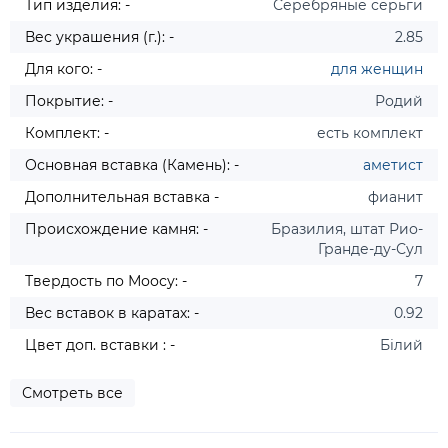
Тип изделия: -
Серебряные серьги
Вес украшения (г.): -
2.85
Для кого: -
для женщин
Покрытие: -
Родий
Комплект: -
есть комплект
Основная вставка (Камень): -
аметист
Дополнительная вставка -
фианит
Происхождение камня: -
Бразилия, штат Рио-
Гранде-ду-Сул
Твердость по Моосу: -
7
Вес вставок в каратах: -
0.92
Цвет доп. вставки : -
Білий
Смотреть все