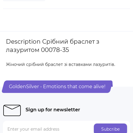
Description Срібний браслет з
лазуритом 00078-35
Жіночий срібний браслет зі вставками лазуритів.
GoldenSilver - Emotions that come alive!
Sign up for newsletter
Subcribe