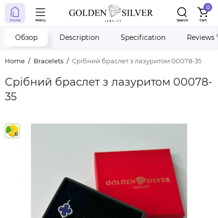
0
Home
Menu
Search
Cart
Обзор
Description
Specification
Reviews
Home
Bracelets
Срібний браслет з лазуритом 00078-35
Срібний браслет з лазуритом 00078-
35
6