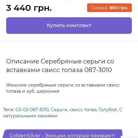
3 440 грн.
Скидка:
860 грн.
Купить комплект
Описание Серебряные серьги со
вставками свисс топаза 087-3010
Женские серебряные серьги со вставками свисс
топаза и куб. циркония
Теги:
GS-02-087-3010
,
Серьги
,
свисс топаз
,
Голубой
,
С
натуральными камнями
GoldenSilver - Эмоции, которые оживают!