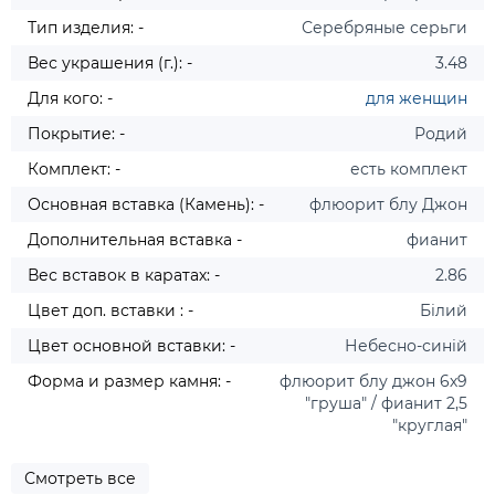
Тип изделия: -
Серебряные серьги
Вес украшения (г.): -
3.48
Для кого: -
для женщин
Покрытие: -
Родий
Комплект: -
есть комплект
Основная вставка (Камень): -
флюорит блу Джон
Дополнительная вставка -
фианит
Вес вставок в каратах: -
2.86
Цвет доп. вставки : -
Білий
Цвет основной вставки: -
Небесно-синій
Форма и размер камня: -
флюорит блу джон 6х9
"груша" / фианит 2,5
"круглая"
Смотреть все