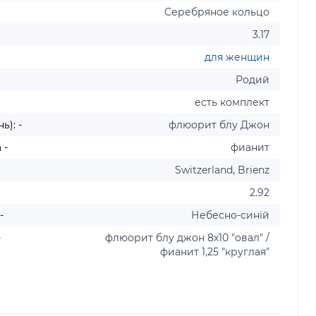
Серебряное кольцо
3.17
для женщин
Родий
есть комплект
ь): -
флюорит блу Джон
 -
фианит
Switzerland, Brienz
2.92
-
Небесно-синій
-
флюорит блу джон 8х10 "овал" /
фианит 1,25 "круглая"