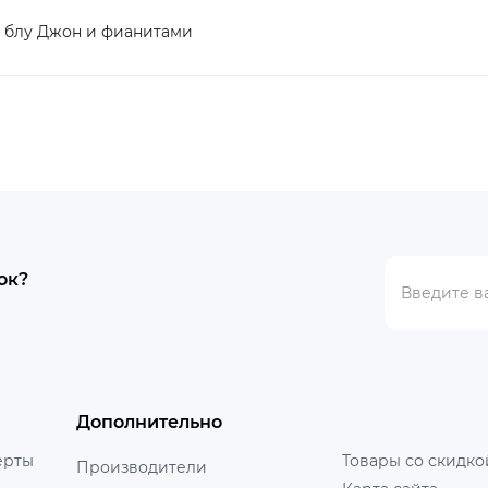
 блу Джон и фианитами
ок?
Дополнительно
ерты
Товары со скидко
Производители