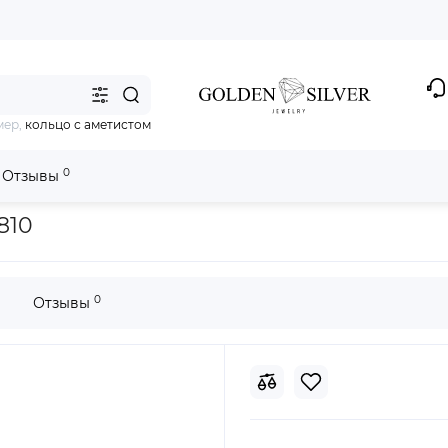
мер,
кольцо с аметистом
0
Отзывы
н 134-5810
810
0
Отзывы