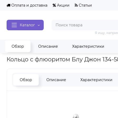
Оплата и доставка
Акции
Статьи
Каталог
Я ищу, напри
Обзор
Описание
Характеристики
Главная
Серебряные кольца
Кольцо с флюоритом Блу Джо
Кольцо с флюоритом Блу Джон 134-5
Обзор
Описание
Характеристики