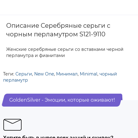
Описание Серебряные серьги с
чорным перламутром S121-9110
Женские серебряные серьги со вставками черной
перламутра и фианитами
Теги:
Серьги
,
New One
,
Минимал
,
Minimal
,
чорный
перламутр
GoldenSilver - Эмоции, которые оживают!
Хотите быть в курсе всех акций и скидок?