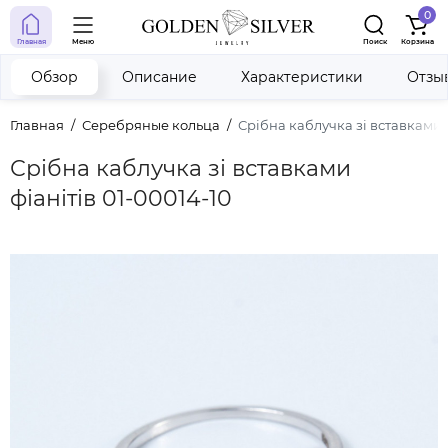
0
Главная
Меню
Поиск
Корзина
Обзор
Описание
Характеристики
Отзы
Главная
Серебряные кольца
Срібна каблучка зі вставками ф
Срібна каблучка зі вставками
фіанітів 01-00014-10