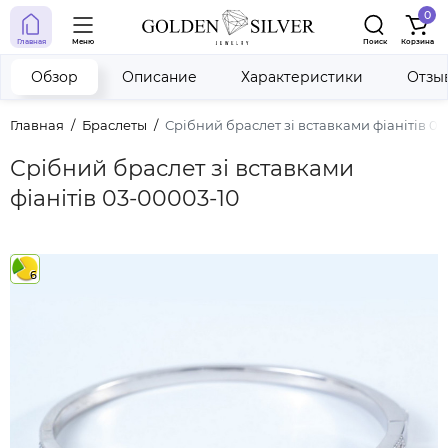
0
Главная
Меню
Поиск
Корзина
Обзор
Описание
Характеристики
Отзы
Главная
Браслеты
Срібний браслет зі вставками фіанітів 0
Срібний браслет зі вставками
фіанітів 03-00003-10
6